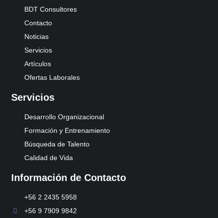
c
s
n
e
t
BDT Consultores
b
a
o
g
Contacto
o
r
k
a
Noticias
m
-
Servicios
1
Artículos
Ofertas Laborales
Servicios
Desarrollo Organizacional
Formación y Entrenamiento
Búsqueda de Talento
Calidad de Vida
Información de Contacto
+56 2 2435 5958
+56 9 7909 9842