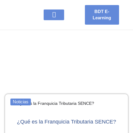
Ir
al
BDT E-
contenido
Learning
BTD CONSULTORES
OFERTAS LABORALES
Noticias
¿Qué es la Franquicia Tributaria SENCE?