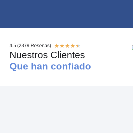
V
★
★
★
★
★
4.5 (2879 Reseñas)
a
Nuestros Clientes
l
Que han confiado
o
r
a
d
o
c
o
n
4
.