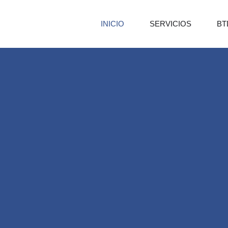
Ir
al
INICIO
SERVICIOS
BT
contenido