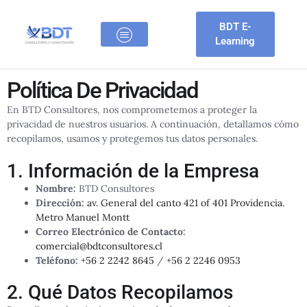
Ir
al
BDT E-
contenido
Learning
BTD CONSULTORES
OFERTAS LABORALES
Política De Privacidad
En BTD Consultores, nos comprometemos a proteger la
privacidad de nuestros usuarios. A continuación, detallamos cómo
recopilamos, usamos y protegemos tus datos personales.
1. Información de la Empresa
Nombre:
BTD Consultores
Dirección:
av. General del canto 421 of 401 Providencia.
Metro Manuel Montt
Correo Electrónico de Contacto:
comercial@bdtconsultores.cl
Teléfono:
+56 2 2242 8645
/
+56 2 2246 0953
2. Qué Datos Recopilamos