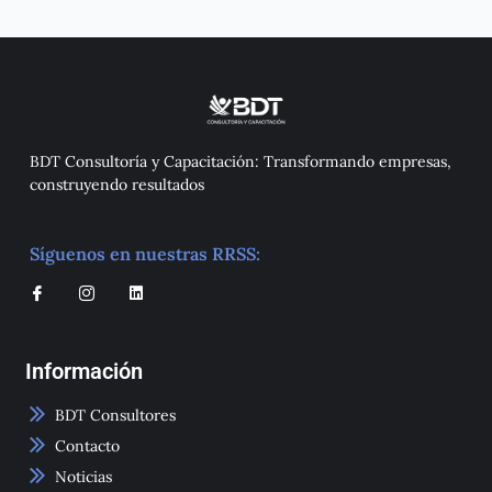
BDT Consultoría y Capacitación: Transformando empresas,
construyendo resultados
Síguenos en nuestras RRSS:
I
I
L
c
c
i
o
o
n
n
n
k
-
-
e
Información
f
i
d
a
n
i
c
s
n
e
t
BDT Consultores
b
a
o
g
Contacto
o
r
k
a
Noticias
m