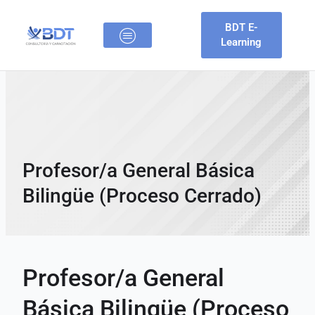
Ir
al
BDT E-
contenido
Learning
BTD CONSULTORES
OFERTAS LABORALES
Profesor/a General Básica
Bilingüe (Proceso Cerrado)
Profesor/a General
Básica Bilingüe (Proceso