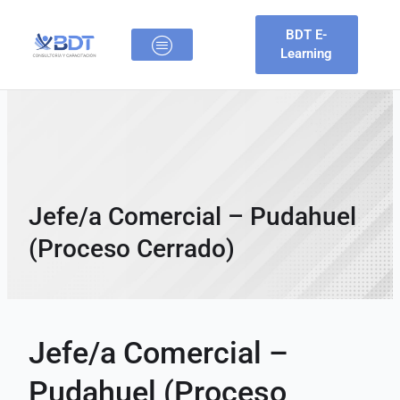
Ir
al
BDT E-
contenido
Learning
BTD CONSULTORES
OFERTAS LABORALES
Jefe/a Comercial – Pudahuel
(Proceso Cerrado)
Jefe/a Comercial –
Pudahuel (Proceso