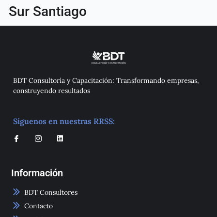
Sur Santiago
BDT Consultoría y Capacitación: Transformando empresas,
construyendo resultados
Síguenos en nuestras RRSS:
I
I
L
c
c
i
o
o
n
n
n
k
-
-
e
Información
f
i
d
a
n
i
c
s
n
e
t
BDT Consultores
b
a
o
g
Contacto
o
r