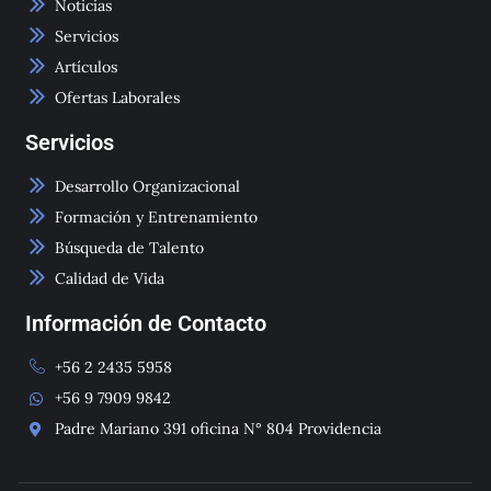
k
a
Noticias
m
-
Servicios
1
Artículos
Ofertas Laborales
Servicios
Desarrollo Organizacional
Formación y Entrenamiento
Búsqueda de Talento
Calidad de Vida
Información de Contacto
+56 2 2435 5958
+56 9 7909 9842
Padre Mariano 391 oficina N° 804 Providencia