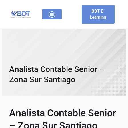
Ir
al
BDT E-
contenido
Learning
BTD CONSULTORES
OFERTAS LABORALES
Analista Contable Senior –
Zona Sur Santiago
Analista Contable Senior
– Zona Sur Santiago